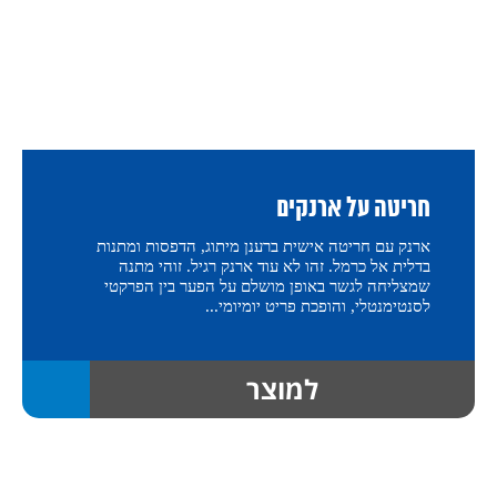
חריטה על ארנקים
ארנק עם חריטה אישית ברענן מיתוג, הדפסות ומתנות
בדלית אל כרמל. זהו לא עוד ארנק רגיל. זוהי מתנה
שמצליחה לגשר באופן מושלם על הפער בין הפרקטי
לסנטימנטלי, והופכת פריט יומיומי...
למוצר