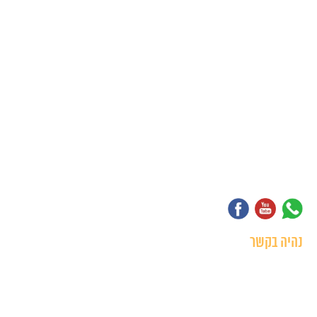
מיתוג לעסק
עיצוב כרטיסי ביקור
עיצוב פליירים
עיצוב לוגו לעסק
הדפסת מדבקות ממותגות
עיצוב גרפי לעסקים
עיצוב גרפי לעסקים
מדבקות לרכב בעיצוב אישי
נהיה בקשר
072-391-0602
a.0526217313@gmail.com