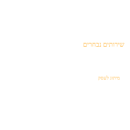
ראשי
תיק עבודות
אודות
צור קשר
שירותים נבחרים
בית דפוס בחיפה
הדפסה על קנבס
מיתוג לעסק
עיצוב כרטיסי ביקור
עיצוב פליירים
עיצוב לוגו לעסק
הדפסת מדבקות ממותגות
עיצוב גרפי לעסקים