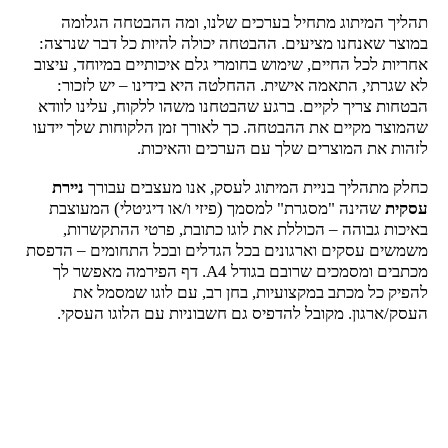
תהליך המיתוג מתחיל בערכים שלנו, ומה ההבטחה הגלומה
במוצר שאנחנו מציעים. ההבטחה יכולה להיות כל דבר שנרצה:
אחריות לכל החיים, שימוש בחומרי גלם איכותיים במיוחד, עיצוב
לא שגרתי, התאמה אישית. ההחלטה היא בידינו – יש לזכור:
הבטחות צריך לקיים. ברגע שהבטחנו משהו ללקוח, עלינו לוודא
שהמוצר מקיים את ההבטחה. כך לאורך זמן הלקוחות שלך יידעו
לזהות את המוצרים שלך עם הערכים והאיכות.
כחלק מתהליך בניית המיתוג לעסק, אנו מעצבים עבורך
ניירת
עסקית
שהינה "מסגרת" למסמך (פיזי ו/או דיגיטלי) המעוצבת
באיכות גבוהה – הכוללת את לוגו כתובת, פרטי ההתקשרות,
משמשים עסקים וארגונים בכל הגדלים ובכל התחומים – הדפסת
מכתבים ומסמכים שרובם בגודל A4. דף הפירמה מאפשר לך
להפיק כל מכתב במקצועיות, בחן רב, עם לוגו שמסמל את
העסק/ארגון. מקובל להדפיס גם חשבוניות עם הלוגו העסקי.