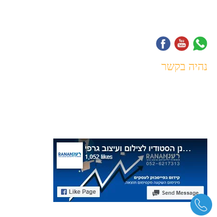
עיצוב גרפי לעסקים
מדבקות לרכב בעיצוב אישי
נהיה בקשר
072-391-0602
a.0526217313@gmail.com
ואדי אלפאש,
דלית אל כרמל