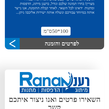
מצויין! בחרו תמונה שלכם וגודל, ברענן מיתוג, הדפסות
ומתנות ידאיגו לכל השאר. לאחר קבלת ההזמנה, אנו נייצר
אותה במיוחד עבורכם ונשלח אותה ישירות אליכם! ניתן...
100*50ס"מ
לפרטים והזמנה
השאירו פרטים ואנו ניצור איתכם
קשר