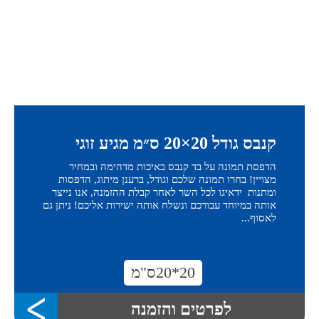
קנבס גודל 20×20 ס״מ מגיע זוגי
הדפסת תמונה על בד קנבס באיכות מדהימה ובמחיר
מצויין! בחרו תמונה שלכם וגודל, ברענן מיתוג, הדפסות
ומתנות ידאיגו לכל השר לאחר קבלת ההזמנה, אנו נייצר
אותה במיוחד עבורכם ונשלח אותה ישירות אליכם! ניתן גם
לאסוף...
20*20ס"מ
לפרטים והזמנה