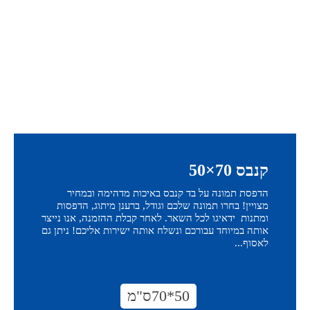
קנבס 70×50
הדפסת תמונה על בד קנבס באיכות מדהימה ובמחיר
מצויין! בחרו תמונה שלכם וגודל, ברענן מיתוג, הדפסות
ומתנות ידאיגו לכל השאר. לאחר קבלת ההזמנה, אנו נייצר
אותה במיוחד עבורכם ונשלח אותה ישירות אליכם! ניתן גם
לאסוף...
50*70ס"מ