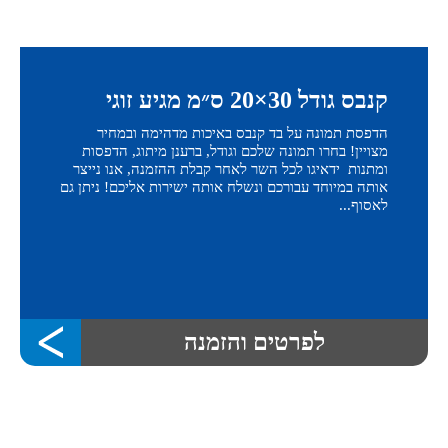
קנבס גודל 30×20 ס״מ מגיע זוגי
הדפסת תמונה על בד קנבס באיכות מדהימה ובמחיר
מצויין! בחרו תמונה שלכם וגודל, ברענן מיתוג, הדפסות
ומתנות ידאיגו לכל השר לאחר קבלת ההזמנה, אנו נייצר
אותה במיוחד עבורכם ונשלח אותה ישירות אליכם! ניתן גם
לאסוף...
לפרטים והזמנה