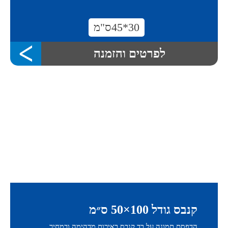
30*45ס"מ
לפרטים והזמנה
קנבס גודל 100×50 ס״מ
הדפסת תמונה על בד קנבס באיכות מדהימה ובמחיר