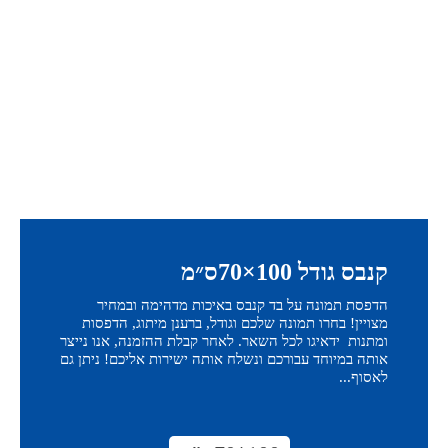
קנבס גודל 100×70ס״מ
הדפסת תמונה על בד קנבס באיכות מדהימה ובמחיר
מצויין! בחרו תמונה שלכם וגודל, ברענן מיתוג, הדפסות
ומתנות ידאיגו לכל השאר. לאחר קבלת ההזמנה, אנו נייצר
אותה במיוחד עבורכם ונשלח אותה ישירות אליכם! ניתן גם
לאסוף...