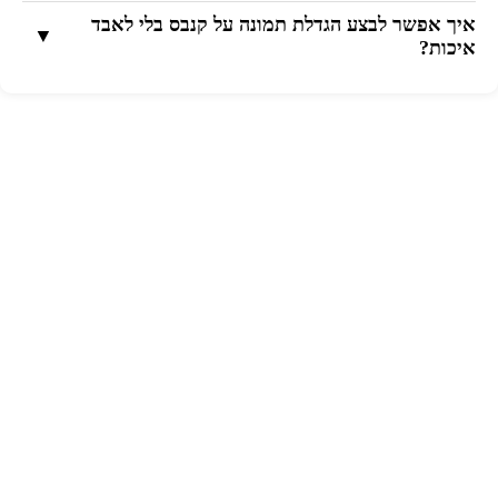
איך אפשר לבצע הגדלת תמונה על קנבס בלי לאבד
▼
איכות?
הדפסה על בד קנבס בסטודיו רענן
הדפסה על קנבס היא דרך נפלאה להעניק חיים חדשים לתמונות
שלכם. על ידי בחירת תמונה איכותית, תשומת לב לגודל
ולרזולוציה, ובחירת בית דפוס מקצועי כמו סטודיו רענן המשתמש
בחומרים מעולים, תוכלו ליהנות מיצירת אמנות אישית שתלווה
אתכם לשנים רבות.