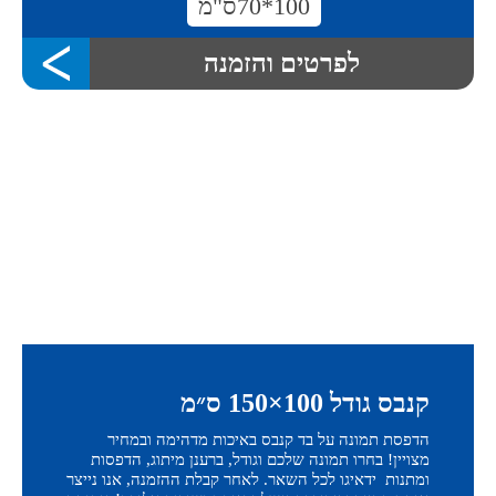
100*70ס"מ
לפרטים והזמנה
קנבס גודל 100×150 ס״מ
הדפסת תמונה על בד קנבס באיכות מדהימה ובמחיר
מצויין! בחרו תמונה שלכם וגודל, ברענן מיתוג, הדפסות
ומתנות ידאיגו לכל השאר. לאחר קבלת ההזמנה, אנו נייצר