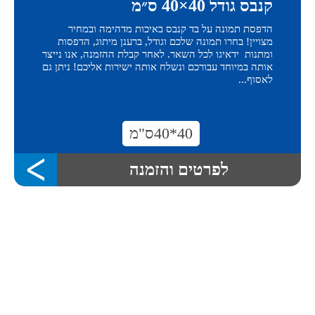
קנבס גודל 40×40 ס״מ
הדפסת תמונה על בד קנבס באיכות מדהימה ובמחיר
מצויין! בחרו תמונה שלכם וגודל, ברענן מיתוג, הדפסות
ומתנות ידאיגו לכל השאר. לאחר קבלת ההזמנה, אנו נייצר
אותה במיוחד עבורכם ונשלח אותה ישירות אליכם! ניתן גם
לאסוף...
40*40ס"מ
לפרטים והזמנה