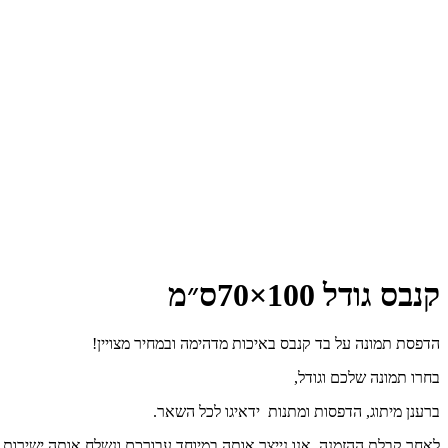
קנבס גודל 100×70ס״מ
הדפסת תמונה על בד קנבס באיכות מדהימה ובמחיר מצויין!
בחרו תמונה שלכם וגודל,
ברענן מיתוג, הדפסות ומתנות
ידאיגו לכל השאר.
לאחר קבלת ההזמנה, אנו נייצר אותה במיוחד עבורכם ונשלח אותה ישירות 