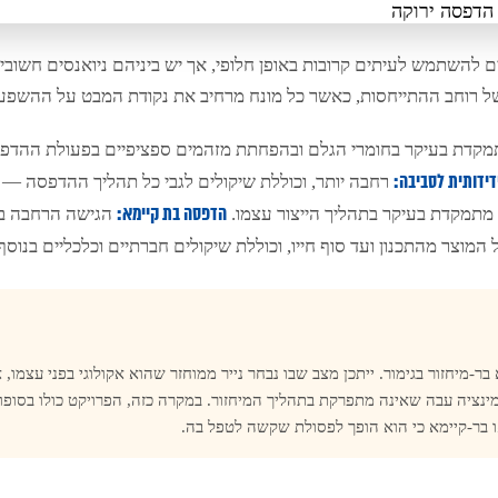
ם להשתמש לעיתים קרובות באופן חלופי, אך יש ביניהם ניואנסים חשובים
 רוחב ההתייחסות, כאשר כל מונח מרחיב את נקודת המבט על ההשפע
קדת בעיקר בחומרי הגלם ובהפחתת מזהמים ספציפיים בפעולת ההדפ
רחבה יותר, וכוללת שיקולים לגבי כל תהליך ההדפסה — ח
ידותית לסביבה:
מתמקדת בעיקר בתהליך הייצור עצמו.
הגישה הרחבה בי
הדפסה בת קיימא:
המוצר מהתכנון ועד סוף חייו, וכוללת שיקולים חברתיים וכלכליים בנוסף
א בר-מיחזור בגימור. ייתכן מצב שבו נבחר נייר ממוחזר שהוא אקולוגי בפני עצמו
מינציה עבה שאינה מתפרקת בתהליך המיחזור. במקרה כזה, הפרויקט כולו בסופו
ו בר-קיימא כי הוא הופך לפסולת שקשה לטפל בה.