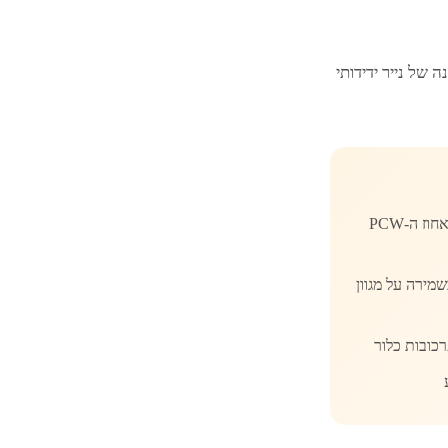
של נייר ידידותי
נייר שמקורו בפסולת נייר שכבר עברה שימוש אצל הצרכן. ככל שאחוז ה-PCW
מירה על מגוון
כובות כלור