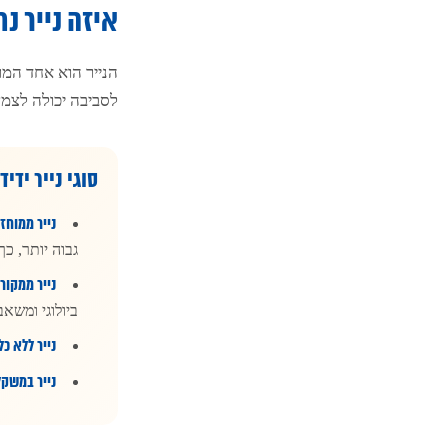
איזה נייר נ
הנייר הוא אחד המר
לסביבה יכולה לצמ
סוגי נייר ידי
נייר ממוחזר (CW
גבוה יותר, כך
נייר ממקורות אח
ביולוגי ומשאב
נייר ללא כלור (ECF
נייר במשקל