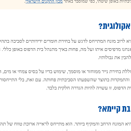
תיות באופן שיטתי, כפי שמוסבר באתר
מכון התקנים הישראלי
.
אקולוגית?
א לרוב מונח המתייחס לדגש על בחירת חומרים ידידותיים לסביבה בתהל
חנו מדפיסים איתו ועל מה, פחות באיך מתנהל בית הדפוס באופן כללי. 
הבין את גבולותיו.
ללת בחירת נייר ממוחזר או מוסמך, שימוש בדיו על בסיס צמחי או מים, ה
 והתמקדות בתוצר שהשפעתו הסביבתית פחותה. עם זאת, בלי התייחסות
ת הדפוס, זו עשויה להיות הגדרה חלקית בלבד.
בת קיימא?
א המונח הרחב והמקיף ביותר. הוא מתייחס לראייה ארוכת טווח של תה